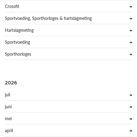
Crossfit
Sportvoeding, Sporthorloges & hartslagmeting
Hartslagmeting
Sportvoeding
Sporthorloges
2026
juli
juni
mei
april