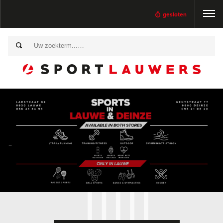
gesloten
-