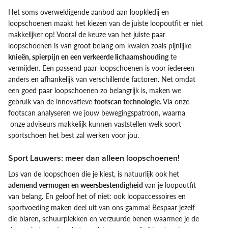
Het soms overweldigende aanbod aan loopkledij en
loopschoenen maakt het kiezen van de juiste loopoutfit er niet
makkelijker op! Vooral de keuze van het juiste paar
loopschoenen is van groot belang om kwalen zoals pijnlijke
knieën, spierpijn en een verkeerde lichaamshouding
te
vermijden. Een passend paar loopschoenen is voor iedereen
anders en afhankelijk van verschillende factoren. Net omdat
een goed paar loopschoenen zo belangrijk is, maken we
gebruik van de innovatieve
footscan technologie
. Via onze
footscan analyseren we jouw bewegingspatroon, waarna
onze adviseurs makkelijk kunnen vaststellen welk soort
sportschoen het best zal werken voor jou.
Sport Lauwers: meer dan alleen loopschoenen!
Los van de loopschoen die je kiest, is natuurlijk ook het
ademend vermogen en
weersbestendigheid
van je loopoutfit
van belang. En geloof het of niet: ook loopaccessoires en
sportvoeding maken deel uit van ons gamma! Bespaar jezelf
die blaren, schuurplekken en verzuurde benen waarmee je de