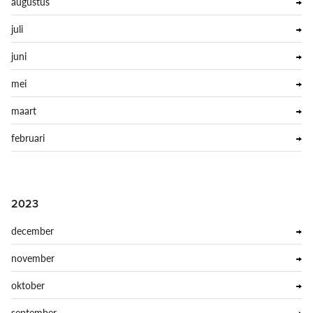
augustus
juli
juni
mei
maart
februari
2023
december
november
oktober
september