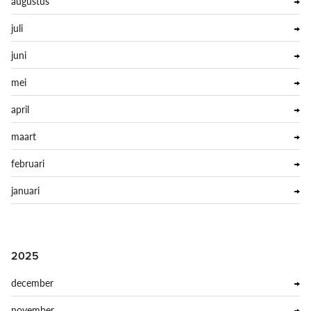
augustus
juli
juni
mei
april
maart
februari
januari
2025
december
november