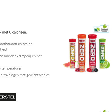
nk met 0 calorieën.
nderhouden en om de
dheid
en (minder krampen) en het
me temperaturen
 en trainingen met gewichtsverlies
ERSTEL