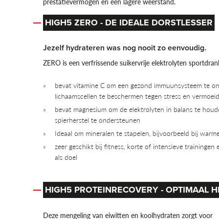
prestatievermogen en een lagere weerstand.
HIGH5 ZERO - DE IDEALE DORSTLESSER
Jezelf hydrateren was nog nooit zo eenvoudig.
ZERO is een verfrissende suikervrije elektrolyten sportdra
bevat vitamine C om een gezond immuunsysteem te o
lichaamscellen te beschermen tegen stress en vermoei
bevat magnesium om de elektrolyten in balans te houd
spierherstel te ondersteunen
Ideaal om mineralen te stapelen, bijvoorbeeld bij war
zeer geschikt bij fitness, korte of intensieve trainingen
als doel
HIGH5 PROTEINRECOVERY - OPTIMAAL H
Deze mengeling van eiwitten en koolhydraten zorgt voor