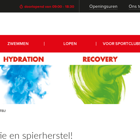
Openingsuren
Ons 
doorlopend van 09:00 - 18:30
ZWEMMEN
LOPEN
VOOR SPORTCLUB
TEL!
ie en spierherstel!