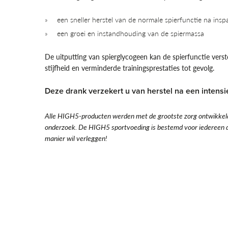
een sneller herstel van de normale spierfunctie na ins
een groei en instandhouding van de spiermassa
De uitputting van spierglycogeen kan de spierfunctie verst
stijfheid en verminderde trainingsprestaties tot gevolg.
Deze drank verzekert u van herstel na een intensi
Alle HIGH5-producten werden met de grootste zorg ontwikkeld, 
onderzoek. De HIGH5 sportvoeding is bestemd voor iedereen d
manier wil verleggen!