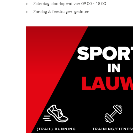
Zaterdag: doorlopend van 09:00 - 18:00
Zondag & feestdagen: gesloten