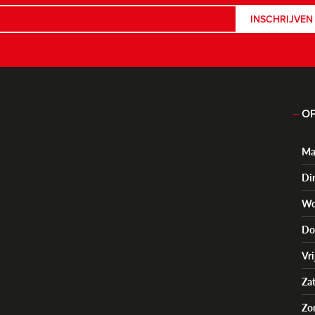
INSCHRIJVEN
OP
Ma
Di
Wo
Do
Vr
Za
Zo