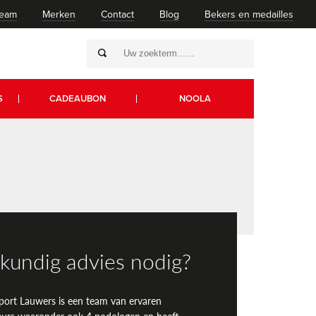
team
Merken
Contact
Blog
Bekers en medailles
S
CADEAUBON
NOOLA
kundig advies nodig?
port Lauwers is een team van ervaren