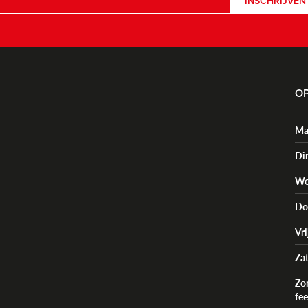
INSCHRIJVEN
OP
Ma
Di
Wo
Do
Vr
Za
Zo
fe