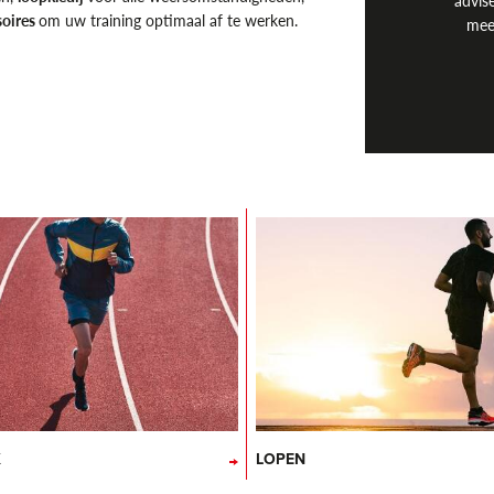
advis
soires
om uw training optimaal af te werken.
mee
K
LOPEN