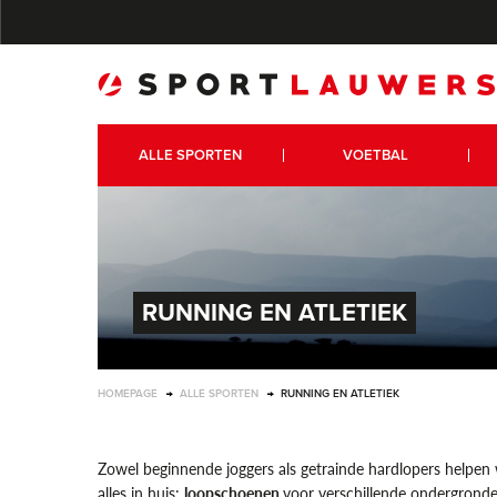
ALLE SPORTEN
VOETBAL
RUNNING EN ATLETIEK
HOMEPAGE
ALLE SPORTEN
RUNNING EN ATLETIEK
Zowel beginnende joggers als getrainde hardlopers helpen 
alles in huis:
loopschoenen
voor verschillende ondergrond