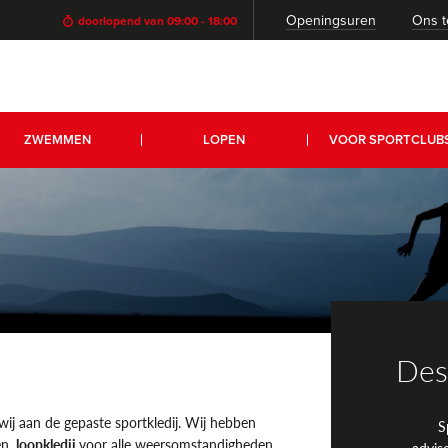
Openingsuren
Ons 
doorlopend van 09:00 - 18:00
ZWEMMEN
LOPEN
VOOR SPORTCLUB
Des
wij aan de gepaste sportkledij. Wij hebben
S
en,
loopkledij
voor alle weersomstandigheden,